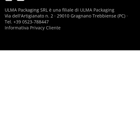
ULMA Packaging SRL è una filiale di
ULMA Packaging
Via dell'Artigianato n. 2 · 29010 Gragnano Trebbiense (PC) ·
Tel. +39 0523-788447
Informativa Privacy Cliente