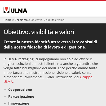
S
e
z
i
Home
Chi siamo
Obiettivo, visibilità e valori
o
n
Obiettivo, visibilità e valori
i
Creare la nostra identità attraverso i tre capisaldi
della nostra filosofia di lavoro e di gestione.
In ULMA Packaging, ci impegniamo non solo ad offrire le
migliori soluzioni ai nostri clienti, ma anche a garantire che
venga fatto nel migliore dei modi. Ecco perché diamo tanta
importanza alla nostra missione, visione e valori, senza
dimenticare, ovviamente, i valori intrinsechi del
Gruppo
ULMA
.
Cooperazione
Partecipazione
Innovazione