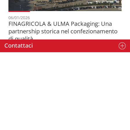
06/01/2026
FINAGRICOLA & ULMA Packaging: Una
partnership storica nel confezionamento
di qualità
Contattaci
ALTRI CASI DI SUCCESSO
ULMA Packaging SRL è una filiale di
ULMA Packaging
Via dell'Artigianato n. 2 · 29010 Gragnano Trebbiense (PC) ·
Tel. +39 0523-788447
Informativa Privacy Cliente