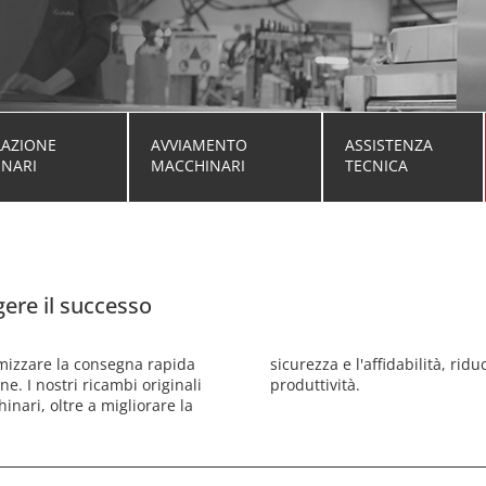
LAZIONE
AVVIAMENTO
ASSISTENZA
NARI
MACCHINARI
TECNICA
ere il successo
imizzare la consegna rapida
pi di fermo ed aumentando la
ne. I nostri ricambi originali
produttività.
inari, oltre a migliorare la