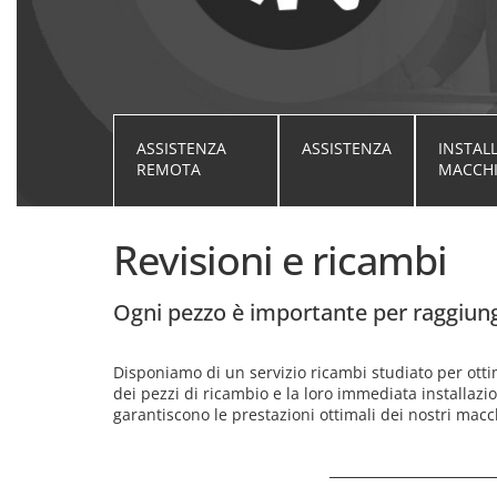
ASSISTENZA
ASSISTENZA
INSTAL
REMOTA
MACCHI
Revisioni e ricambi
Ogni pezzo è importante per raggiung
Disponiamo di un servizio ricambi studiato per ott
sicurezza e l'affidabilità, riducendo al minimo i tem
dei pezzi di ricambio e la loro immediata installazio
garantiscono le prestazioni ottimali dei nostri macch