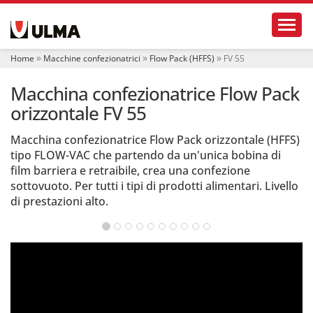
S
Toggl
e
z
i
Home
Macchine confezionatrici
Flow Pack (HFFS)
FV 55
o
n
Macchina confezionatrice Flow Pack
i
orizzontale FV 55
Macchina confezionatrice Flow Pack orizzontale (HFFS)
tipo FLOW-VAC che partendo da un'unica bobina di
film barriera e retraibile, crea una confezione
sottovuoto. Per tutti i tipi di prodotti alimentari. Livello
di prestazioni alto.