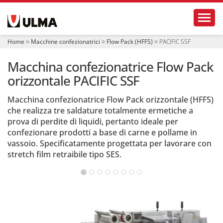
S
Toggl
e
z
i
Home
Macchine confezionatrici
Flow Pack (HFFS)
PACIFIC SSF
o
n
Macchina confezionatrice Flow Pack
i
orizzontale PACIFIC SSF
Macchina confezionatrice Flow Pack orizzontale (HFFS)
che realizza tre saldature totalmente ermetiche a
prova di perdite di liquidi, pertanto ideale per
confezionare prodotti a base di carne e pollame in
vassoio. Specificatamente progettata per lavorare con
stretch film retraibile tipo SES.