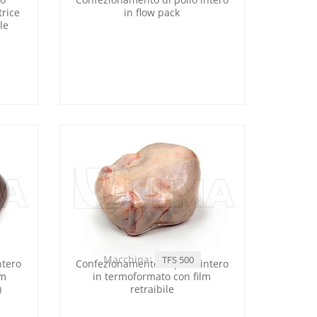
rice
in flow pack
le
Macchina:
TFS 500
ntero
Confezionamento di pollo intero
lm
in termoformato con film
)
retraibile