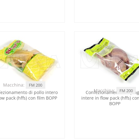
Macchina:
FM 200
Macchina:
FM 200
ezionamento di pollo intero
Confezionamento di quag
low pack (hffs) con film BOPP
intere in flow pack (hffs) con
BOPP