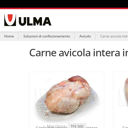
S
e
z
i
T
Home
Soluzioni di confezionamento
Avicolo
Carne avicola inte
o
u
n
s
Carne avicola intera i
i
e
i
q
u
i
:
Macchina:
TFE 500
Confezionamento di pollo intero
Co