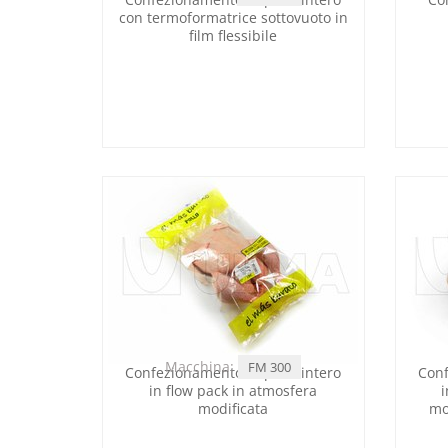
con termoformatrice sottovuoto in
film flessibile
Macchina:
FM 300
Confezionamento di pollo intero
Conf
in flow pack in atmosfera
i
modificata
mo