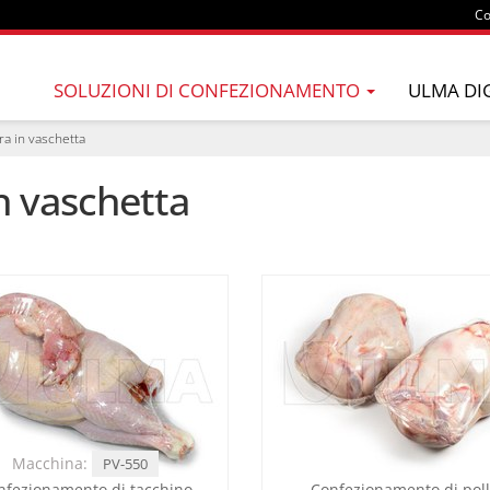
Co
SOLUZIONI DI CONFEZIONAMENTO
ULMA DI
ra in vaschetta
n vaschetta
Macchina:
PV-550
nfezionamento di tacchino
Confezionamento di pol