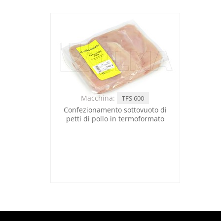
Macchina:
TFS 600
Confezionamento sottovuoto di
petti di pollo in termoformato