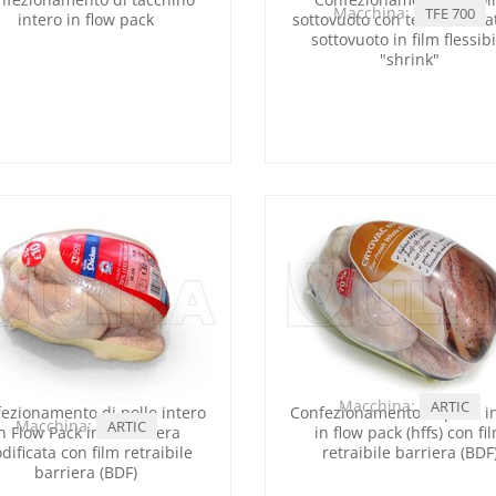
Macchina:
TFE 700
intero in flow pack
sottovuoto con termoformat
sottovuoto in film flessibi
"shrink"
Macchina:
ARTIC
ezionamento di pollo intero
Confezionamento di pollo i
Macchina:
ARTIC
n Flow Pack in atmosfera
in flow pack (hffs) con fi
dificata con film retraibile
retraibile barriera (BDF
barriera (BDF)