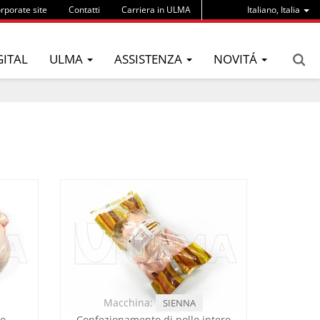
rporate site
Contatti
Carriera in ULMA
Italiano, Italia
GITAL
ULMA
ASSISTENZA
NOVITÁ
Macchina:
SIENNA
lo
Confezionamento di pollo intero