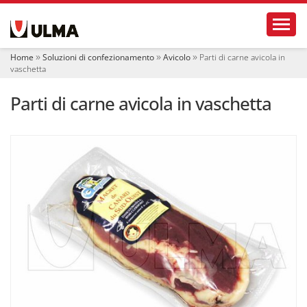
S
Toggl
e
z
i
Home
Soluzioni di confezionamento
Avicolo
Parti di carne avicola in
o
vaschetta
n
i
Parti di carne avicola in vaschetta