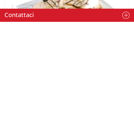
Contattaci
Confezionamento di pollo tritato in verticale (vffs) con film
polietileno
Macchina:
VTC 800