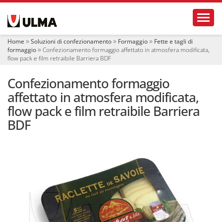
S
Toggl
e
z
i
Home
Soluzioni di confezionamento
Formaggio
Fette e tagli di
o
formaggio
Confezionamento formaggio affettato in atmosfera modificata,
n
flow pack e film retraibile Barriera BDF
i
Confezionamento formaggio
affettato in atmosfera modificata,
flow pack e film retraibile Barriera
BDF