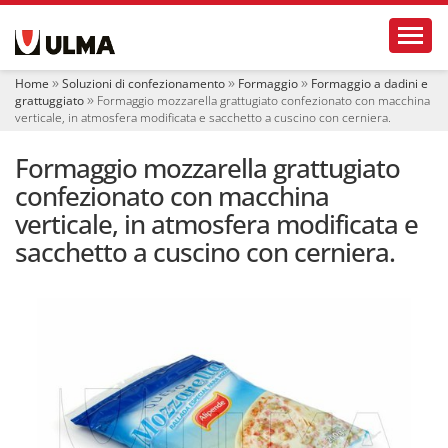
S
Toggl
e
z
i
Home
Soluzioni di confezionamento
Formaggio
Formaggio a dadini e
o
grattuggiato
Formaggio mozzarella grattugiato confezionato con macchina
n
verticale, in atmosfera modificata e sacchetto a cuscino con cerniera.
i
Formaggio mozzarella grattugiato
confezionato con macchina
verticale, in atmosfera modificata e
sacchetto a cuscino con cerniera.