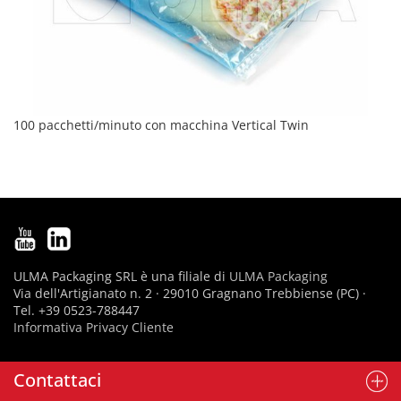
100 pacchetti/minuto con macchina Vertical Twin
ULMA Packaging SRL è una filiale di
ULMA Packaging
Via dell'Artigianato n. 2 · 29010 Gragnano Trebbiense (PC) ·
Tel. +39 0523-788447
Informativa Privacy Cliente
Contattaci