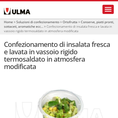
S
Toggl
e
z
i
Home
Soluzioni di confezionamento
Ortofrutta
Conserve, piatti pronti,
o
sottaceti, aromatiche ecc…
Confezionamento di insalata fresca e lavata in
n
vassoio rigido termosaldato in atmosfera modificata
i
Confezionamento di insalata fresca
e lavata in vassoio rigido
termosaldato in atmosfera
modificata