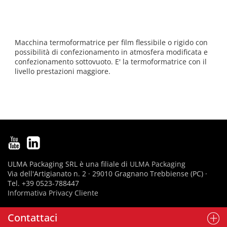
Macchina termoformatrice per film flessibile o rigido con
possibilità di confezionamento in atmosfera modificata e
confezionamento sottovuoto. E' la termoformatrice con il
livello prestazioni maggiore.
ULMA Packaging SRL è una filiale di
ULMA Packaging
Via dell'Artigianato n. 2 · 29010 Gragnano Trebbiense (PC) ·
Tel. +39 0523-788447
Informativa Privacy Cliente
Contattaci