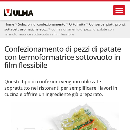
S
Toggl
e
z
i
Home
Soluzioni di confezionamento
Ortofrutta
Conserve, piatti pronti,
o
sottaceti, aromatiche ecc…
Confezionamento di pezzi di patate con
n
termoformatrice sottovuoto in film flessibile
i
Confezionamento di pezzi di patate
con termoformatrice sottovuoto in
film flessibile
Questo tipo di confezioni vengono utilizzate
soprattutto nei ristoranti per semplificare i lavori in
cucina e offrire un ingrediente già preparato.