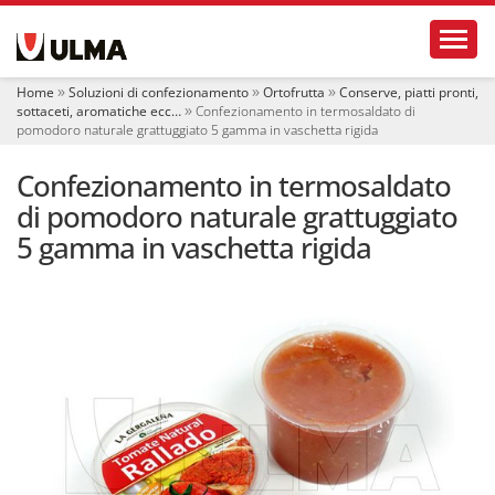
S
Toggl
e
z
i
Home
Soluzioni di confezionamento
Ortofrutta
Conserve, piatti pronti,
o
sottaceti, aromatiche ecc…
Confezionamento in termosaldato di
n
pomodoro naturale grattuggiato 5 gamma in vaschetta rigida
i
Confezionamento in termosaldato
di pomodoro naturale grattuggiato
5 gamma in vaschetta rigida