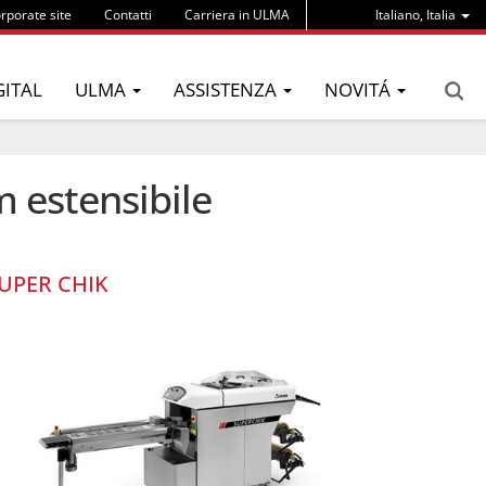
rporate site
Contatti
Carriera in ULMA
Italiano, Italia
GITAL
ULMA
ASSISTENZA
NOVITÁ
m estensibile
UPER CHIK