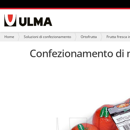
S
e
z
i
T
Home
Soluzioni di confezionamento
Ortofrutta
Frutta fresca i
o
u
n
s
Confezionamento di ma
i
e
i
q
u
i
: