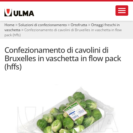
S
Toggl
e
z
i
Home
Soluzioni di confezionamento
Ortofrutta
Ortaggi freschi in
o
vaschetta
Confezionamento di cavolini di Bruxelles in vaschetta in flow
n
pack (hffs)
i
Confezionamento di cavolini di
Bruxelles in vaschetta in flow pack
(hffs)