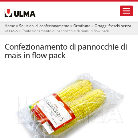
S
Toggl
e
z
i
Home
Soluzioni di confezionamento
Ortofrutta
Ortaggi freschi senza
o
vassoio
Confezionamento di pannocchie di mais in flow pack
n
i
Confezionamento di pannocchie di
mais in flow pack