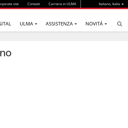
rporate site
Contatti
Carriera in ULMA
Italiano, Italia
GITAL
ULMA
ASSISTENZA
NOVITÁ
ino