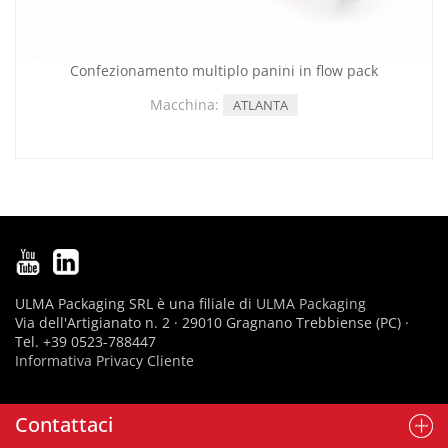
Confezionamento multiplo panini in flow pack
Macchina:
ATLANTA
ULMA Packaging SRL è una filiale di
ULMA Packaging
Via dell'Artigianato n. 2 · 29010 Gragnano Trebbiense (PC) ·
Tel. +39 0523-788447
Informativa Privacy Cliente
Contattaci