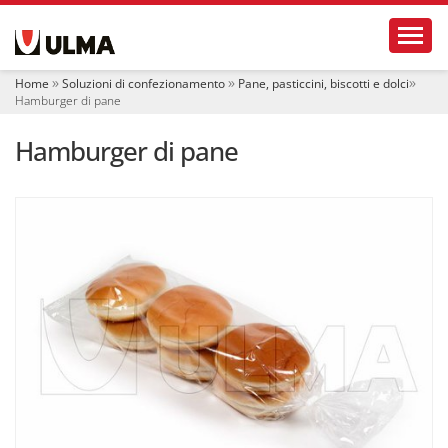
S
Toggl
e
z
i
Home
Soluzioni di confezionamento
Pane, pasticcini, biscotti e dolci
o
Hamburger di pane
n
i
Hamburger di pane