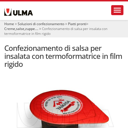
S
Toggl
e
z
i
Home
Soluzioni di confezionamento
Piatti pronti
o
Creme,salse,zuppe….
Confezionamento di salsa per insalata con
n
termoformatrice in film rigido
i
Confezionamento di salsa per
insalata con termoformatrice in film
rigido