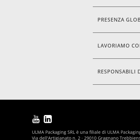
PRESENZA GLO
LAVORIAMO CO
RESPONSABILI 
ULMA Packaging SRL è una filiale di
ULMA Packagin
Via dell'Artigianato n. 2 · 29010 Gragnano Trebbien