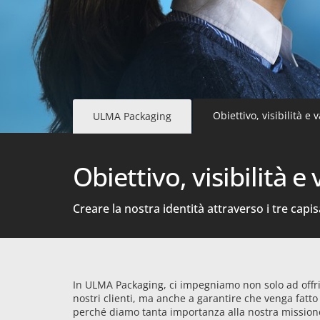
Obiettivo, visibilità e v
ULMA Packaging
Obiettivo, visibilità e 
Creare la nostra identità attraverso i tre capisa
In ULMA Packaging, ci impegniamo non solo ad offrire
nostri clienti, ma anche a garantire che venga fatto
perché diamo tanta importanza alla nostra missione,