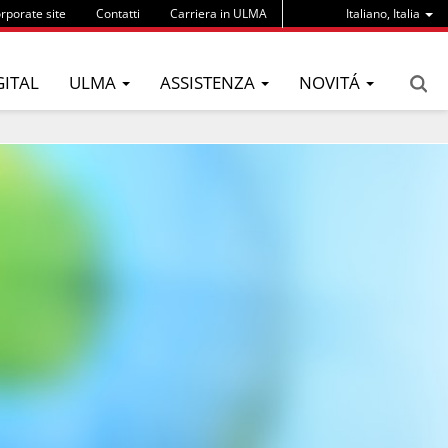
rporate site
Contatti
Carriera in ULMA
Italiano, Italia
GITAL
ULMA
ASSISTENZA
NOVITÁ