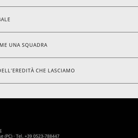
BALE
ME UNA SQUADRA
DELL'EREDITÀ CHE LASCIAMO
g
se (PC) · Tel. +39 0523-788447