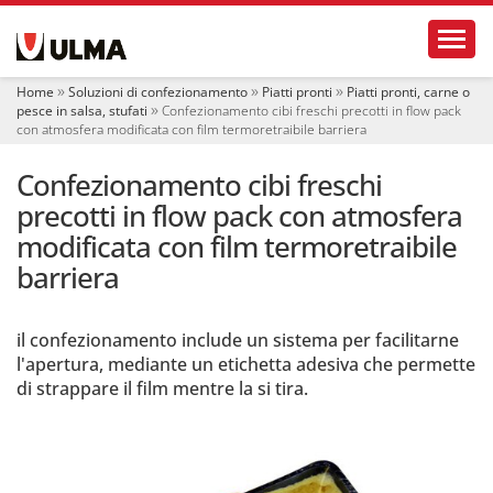
S
Toggl
e
z
i
Home
Soluzioni di confezionamento
Piatti pronti
Piatti pronti, carne o
o
pesce in salsa, stufati
Confezionamento cibi freschi precotti in flow pack
n
con atmosfera modificata con film termoretraibile barriera
i
Confezionamento cibi freschi
precotti in flow pack con atmosfera
modificata con film termoretraibile
barriera
il confezionamento include un sistema per facilitarne
l'apertura, mediante un etichetta adesiva che permette
di strappare il film mentre la si tira.