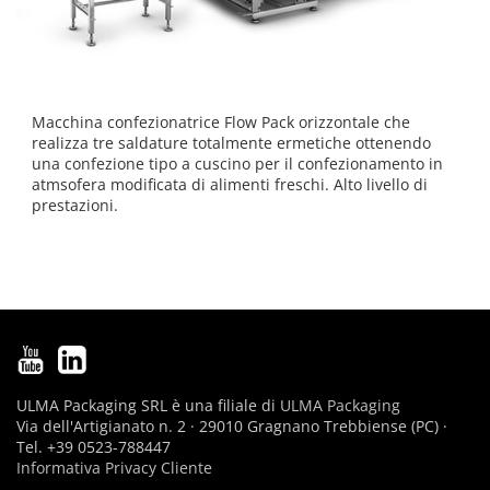
Macchina confezionatrice Flow Pack orizzontale che
realizza tre saldature totalmente ermetiche ottenendo
una confezione tipo a cuscino per il confezionamento in
atmsofera modificata di alimenti freschi. Alto livello di
prestazioni.
ULMA Packaging SRL è una filiale di
ULMA Packaging
Via dell'Artigianato n. 2 · 29010 Gragnano Trebbiense (PC) ·
Tel. +39 0523-788447
Informativa Privacy Cliente