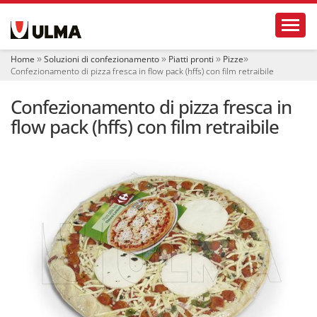
S
Toggl
e
z
i
Home
Soluzioni di confezionamento
Piatti pronti
Pizze
o
Confezionamento di pizza fresca in flow pack (hffs) con film retraibile
n
i
Confezionamento di pizza fresca in
flow pack (hffs) con film retraibile