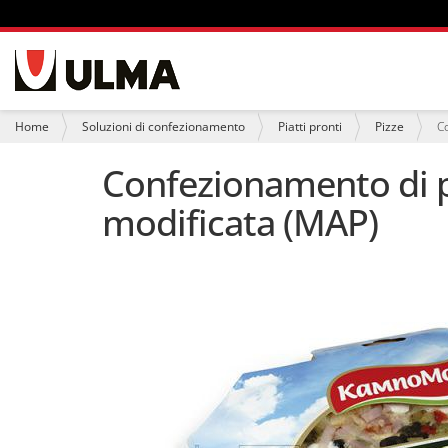
S
e
z
i
T
Home
Soluzioni di confezionamento
Piatti pronti
Pizze
C
o
u
n
s
Confezionamento di p
i
e
i
modificata (MAP)
q
u
i
: