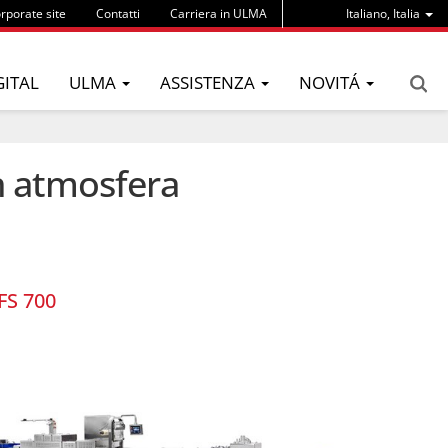
rporate site
Contatti
Carriera in ULMA
Italiano, Italia
GITAL
ULMA
ASSISTENZA
NOVITÁ
n atmosfera
FS 700