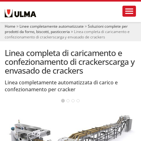
S
Toggl
e
z
i
Home
Linee completamente automatizzate
Soluzioni complete per
o
prodotti da forno, biscotti, pasticceria
Linea completa di caricamento e
n
confezionamento di crackerscarga y envasado de crackers
i
Linea completa di caricamento e
confezionamento di crackerscarga y
envasado de crackers
Linea completamente automatizzata di carico e
confezionamento per cracker