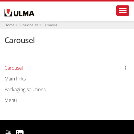
S
Toggl
e
z
i
Home
Funzionalità
Carousel
o
n
Carousel
i
Carousel
N
a
Main links
v
Packaging solutions
i
g
Menu
a
z
i
o