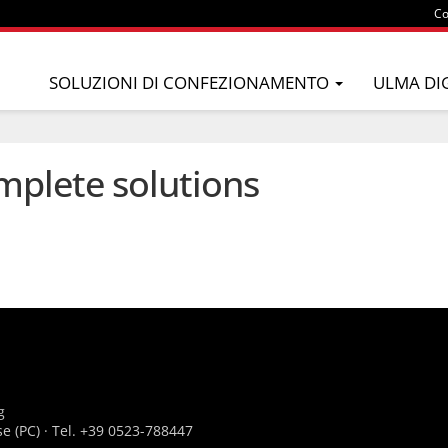
Co
SOLUZIONI DI CONFEZIONAMENTO
ULMA DI
plete solutions
g
se (PC) · Tel. +39 0523-788447