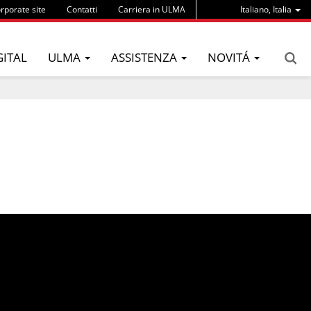
rporate site
Contatti
Carriera in ULMA
Italiano, Italia
GITAL
ULMA
ASSISTENZA
NOVITÁ