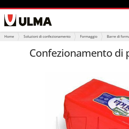
S
e
z
i
T
Home
Soluzioni di confezionamento
Formaggio
Barre di form
o
u
n
s
Confezionamento di p
i
e
i
q
u
i
: