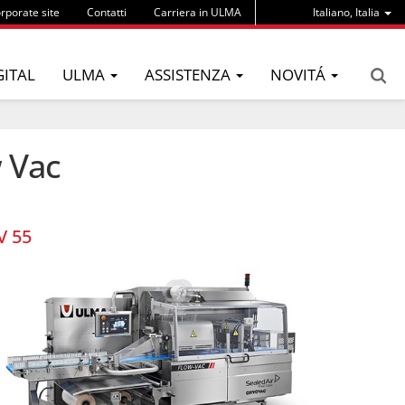
rporate site
Contatti
Carriera in ULMA
Italiano, Italia
GITAL
ULMA
ASSISTENZA
NOVITÁ
 Vac
V 55