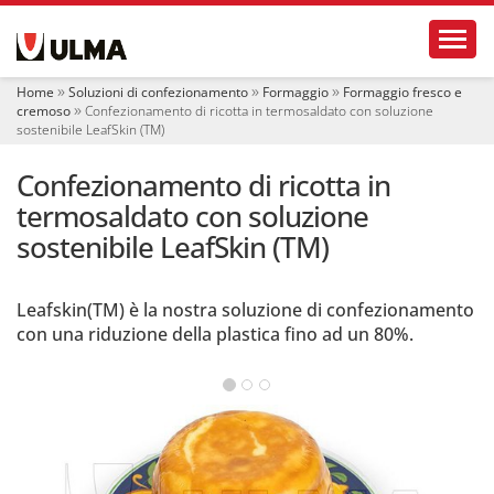
S
Toggl
e
z
i
Home
Soluzioni di confezionamento
Formaggio
Formaggio fresco e
o
cremoso
Confezionamento di ricotta in termosaldato con soluzione
n
sostenibile LeafSkin (TM)
i
Confezionamento di ricotta in
termosaldato con soluzione
sostenibile LeafSkin (TM)
Leafskin(TM) è la nostra soluzione di confezionamento
con una riduzione della plastica fino ad un 80%.