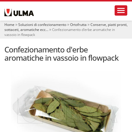
S
Toggl
e
z
i
Home
Soluzioni di confezionamento
Ortofrutta
Conserve, piatti pronti,
o
sottaceti, aromatiche ecc…
Confezionamento d'erbe aromatiche in
n
vassoio in flowpack
i
Confezionamento d'erbe
aromatiche in vassoio in flowpack