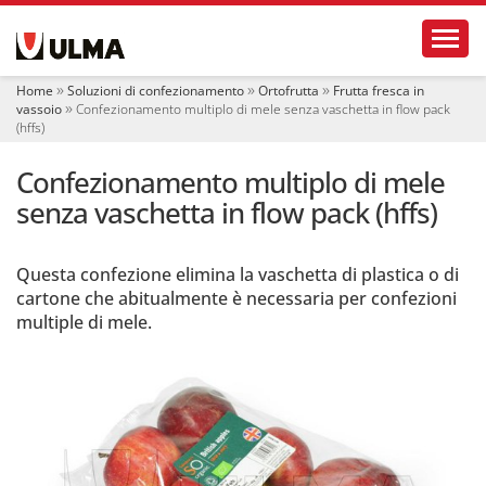
S
Toggl
e
z
i
Home
Soluzioni di confezionamento
Ortofrutta
Frutta fresca in
o
vassoio
Confezionamento multiplo di mele senza vaschetta in flow pack
n
(hffs)
i
Confezionamento multiplo di mele
senza vaschetta in flow pack (hffs)
Questa confezione elimina la vaschetta di plastica o di
cartone che abitualmente è necessaria per confezioni
multiple di mele.