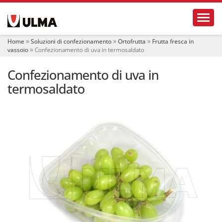
S
Toggl
e
z
i
Home
Soluzioni di confezionamento
Ortofrutta
Frutta fresca in
o
vassoio
Confezionamento di uva in termosaldato
n
i
Confezionamento di uva in
termosaldato