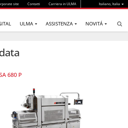
rporate site
Contatti
Carriera in ULMA
Italiano, Italia
GITAL
ULMA
ASSISTENZA
NOVITÁ
ldata
SA 680 P