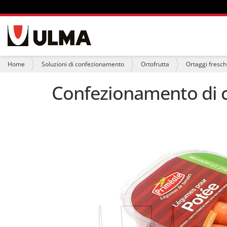
S
e
z
i
T
Home
Soluzioni di confezionamento
Ortofrutta
Ortaggi fresch
o
u
n
s
Confezionamento di c
i
e
i
q
u
i
: