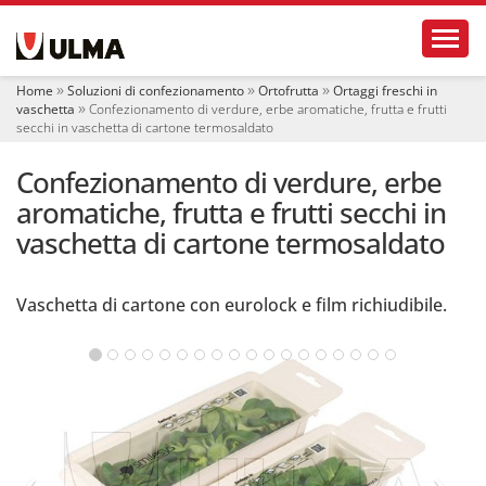
S
Toggl
e
z
i
Home
Soluzioni di confezionamento
Ortofrutta
Ortaggi freschi in
o
vaschetta
Confezionamento di verdure, erbe aromatiche, frutta e frutti
n
secchi in vaschetta di cartone termosaldato
i
Confezionamento di verdure, erbe
aromatiche, frutta e frutti secchi in
vaschetta di cartone termosaldato
Vaschetta di cartone con eurolock e film richiudibile.
‹
›