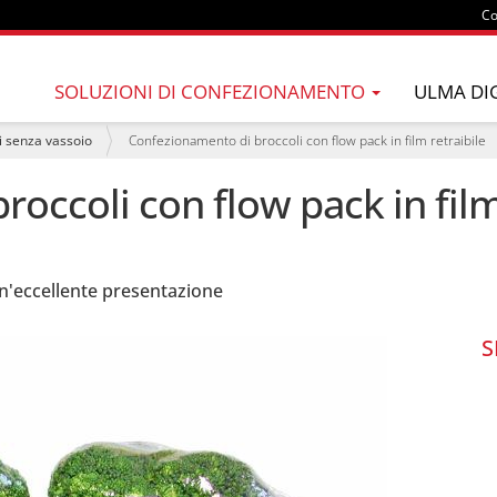
Co
SOLUZIONI DI CONFEZIONAMENTO
ULMA DI
i senza vassoio
Confezionamento di broccoli con flow pack in film retraibile
occoli con flow pack in film
n'eccellente presentazione
S