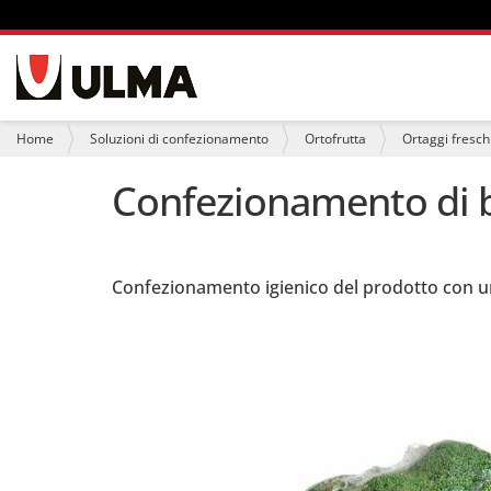
S
e
z
i
T
Home
Soluzioni di confezionamento
Ortofrutta
Ortaggi fresch
o
u
n
s
Confezionamento di br
i
e
i
q
u
i
Confezionamento igienico del prodotto con u
: