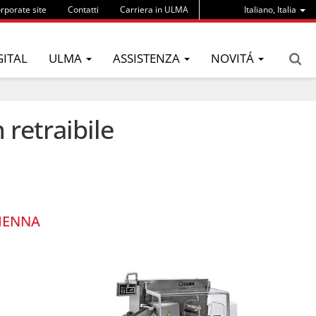
rporate site
Contatti
Carriera in ULMA
Italiano, Italia
GITAL
ULMA
ASSISTENZA
NOVITÁ
 retraibile
IENNA