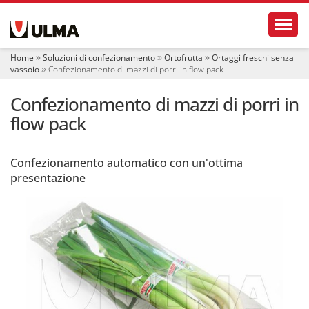
S
Toggl
e
z
i
Home
Soluzioni di confezionamento
Ortofrutta
Ortaggi freschi senza
o
vassoio
Confezionamento di mazzi di porri in flow pack
n
i
Confezionamento di mazzi di porri in
flow pack
Confezionamento automatico con un'ottima
presentazione