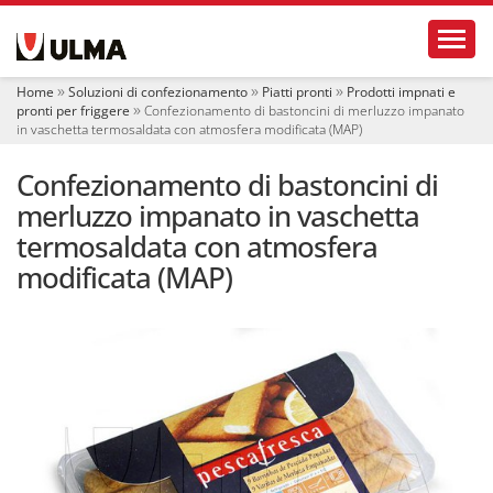
S
Toggl
e
z
i
Home
Soluzioni di confezionamento
Piatti pronti
Prodotti impnati e
o
pronti per friggere
Confezionamento di bastoncini di merluzzo impanato
n
in vaschetta termosaldata con atmosfera modificata (MAP)
i
Confezionamento di bastoncini di
merluzzo impanato in vaschetta
termosaldata con atmosfera
modificata (MAP)